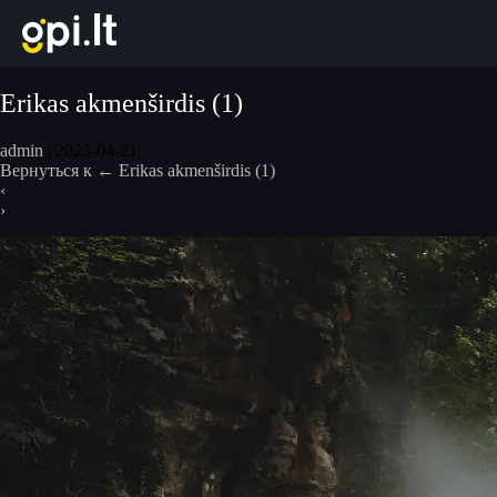
Перейти
к
содержимому
Erikas akmenširdis (1)
admin
|
2023-04-21
Вернуться к
←
Erikas akmenširdis (1)
‹
›