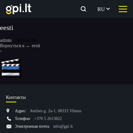
Перейти
к
RU
содержимому
eesti
admin
|
2023-02-08
Вернуться к
←
eesti
›
Контакты
Адрес:
Ateities g. 2a-1, 08333 Vilnius
Телефон:
+370 5 2613822
Электронная почта:
info@gpi.lt