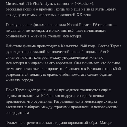
Митевской «ТЕРЕЗА. Путь к святости» («Mother»),
рассказывающий о времени, когда мир ещё не знал Мать Терезу
как одну из самых известных личностей XX века.
Главную роль в фильме исполнила Noomi Rapace. Её героиня —
не святая и не легенда, а монахиня, всё чаще начинающая
сомневаться в жизни за стенами монастыря.
Действие фильма происходит в Калькутте 1948 года. Сестра Тереза
руководит престижной католической школой, однако её всё
сильнее тяготит контраст между упорядоченной жизнью
монастыря и нищетой за его воротами. Она понимает, что больше
не может оставаться в стороне, и обращается в Ватикан с просьбой
разрешить ей покинуть орден, чтобы помогать самым бедным
жителям города.
Пока Тереза ждёт решения, ей приходится столкнуться ещё с
одним испытанием. Её близкая подруга, сестра Агнешка,
признаётся, что беременна. Разразившийся в монастыре скандал
заставляет выбирать между строгими правилами и человеческим
состраданием.
Фильм не стремится создать идеализированный образ Матери