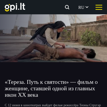
Перейти
к
RU
содержимому
«Тереза. Путь к святости» — фильм о
женщине, ставшей одной из главных
икон XX века
С 12 июня в кинотеатрах выйдет фильм режиссёра Теоны Стругар