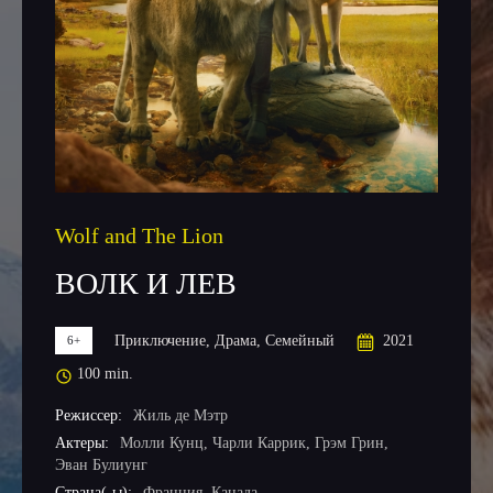
Wolf and The Lion
ВОЛК И ЛЕВ
Приключение, Драма, Семейный
2021
6+
100 min.
Режиссер:
Жиль де Мэтр
Актеры:
Молли Кунц
,
Чарли Каррик
,
Грэм Грин
,
Эван Булиунг
Страна(-ы):
Франция
,
Канада